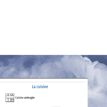
La cuisine
Cuisine aménagée
Produits d