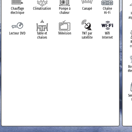
Chauffage
Climatisation
Pompe à
Canapé
Chaîne
électrique
chaleur
Hi-Fi
as
Lecteur DVD
Table et
Télévision
TNT par
Wifi
chaises
satellite
Internet
c
Bo
él
Se