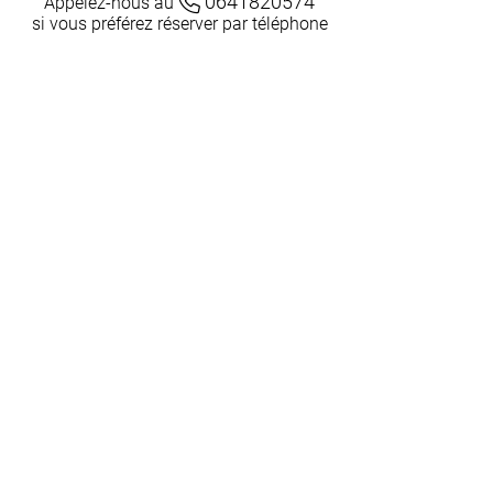
0641820574
Appelez-nous au
si vous préférez réserver par téléphone