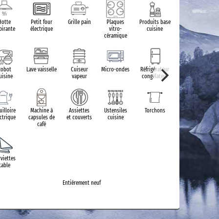
SDB
Hotte
Petit four
Grille pain
Plaques
Produits base
pirante
électrique
vitro-
cuisine
céramique
Lavab
Robot
Lave vaisselle
Cuiseur
Micro-ondes
Réfrigérateur
uisine
vapeur
congélateur
Sèche serv
uilloire
Machine à
Assiettes
Ustensiles
Torchons
ectrique
capsules de
et couverts
cuisine
café
rviettes
table
Entièrement neuf