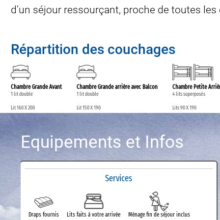
d’un séjour ressourçant, proche de toutes le
Répartition des couchages
Chambre Grande Avant
Chambre Grande arrière avec Balcon
Chambre Petite Arriè
1 lit double
1 lit double
4 lits superposés
Lit 160 X 200
Lit 150 X 190
Lits 90 X 190
Equipements et Infos
Services
Draps fournis
Lits faits à votre arrivée
Ménage fin de séjour inclus