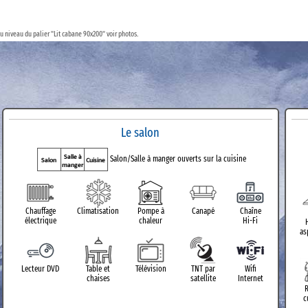
u niveau du palier "Lit cabane 90x200" voir photos.
Le salon
Salon/Salle à manger ouverts sur la cuisine
Chauffage
Climatisation
Pompe à
Canapé
Chaîne
électrique
chaleur
Hi-Fi
as
Lecteur DVD
Table et
Télévision
TNT par
Wifi
chaises
satellite
Internet
c