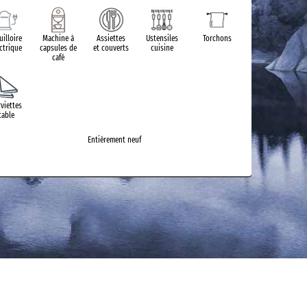
uilloire
Machine à
Assiettes
Ustensiles
Torchons
ectrique
capsules de
et couverts
cuisine
café
rviettes
table
Entièrement neuf