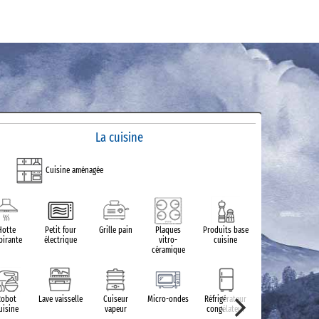
La cuisine
Cuisine aménagée
Produits d
SDB
Hotte
Petit four
Grille pain
Plaques
Produits base
pirante
électrique
vitro-
cuisine
céramique
Lavab
Robot
Lave vaisselle
Cuiseur
Micro-ondes
Réfrigérateur
uisine
vapeur
congélateur
Sèche serv