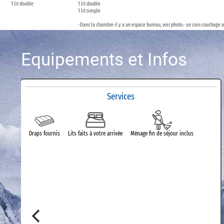
1 lit double
1 lit double
1 lit simple
-Dans la chambre il y a un espace bureau, voir photo.- un coin couchage a
Equipements et Infos
Services
Draps fournis
Lits faits à votre arrivée
Ménage fin de séjour inclus