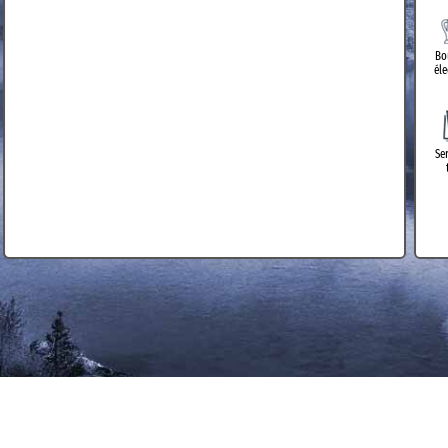
Bo
él
Se