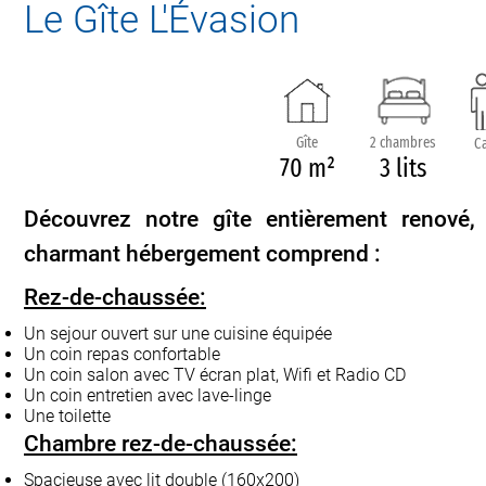
Le Gîte L'Évasion
Gîte
2 chambres
Ca
70 m²
3 lits
Découvrez notre gîte entièrement renové
charmant hébergement comprend :
Rez-de-chaussée:
Un sejour ouvert
sur une cuisine équipée
Un coin repas
confortable
Un coin salon
avec TV écran plat, Wifi et Radio CD
Un coin entretien
avec lave-linge
Une toilette
Chambre rez-de-chaussée:
Spacieuse avec lit double (160x200)