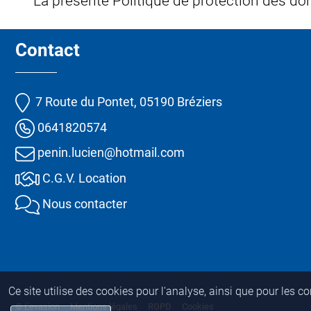
La présente Politique de protection des do
Contact
7 Route du Pontet, 05190 Bréziers
0641820574
penin.lucien@hotmail.com
C.G.V. Location
Nous contacter
Ce site utilise des cookies pour l'analyse, ainsi que pour les c
© L'evasion
Mentions légales
RGPD
Cookies