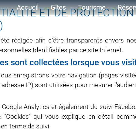
Accueil
Gîtes
Tourisme
Réser
TIALITÉ ET DE PROTECTIO
)
été rédigée afin d’être transparents envers nos 
rsonnelles Identifiables par ce site Internet.
s sont collectées lorsque vous visit
nous enregistrons votre navigation (pages visitées
 adresse IP) sont utilisées pour mesurer l'audien
 de Google Analytics et également du suivi Faceb
ge "Cookies" qui vous explique en détail com
 en terme de suivi.